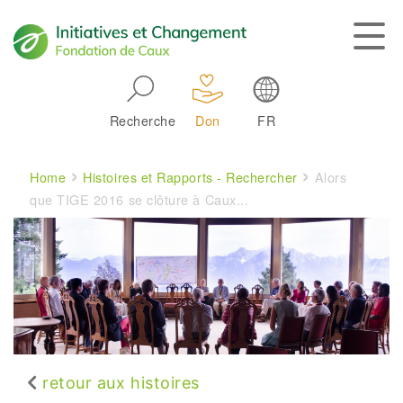
Skip to main navigation
Recherche
Don
FR
Main navigation
Breadcrumb
Home
Histoires et Rapports - Rechercher
Alors
que TIGE 2016 se clôture à Caux...
retour aux histoires