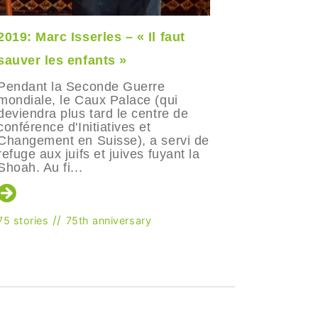
2019: Marc Isserles – « Il faut
2018: Wa
sauver les enfants »
changeme
être la p
Pendant la Seconde Guerre
mondiale, le Caux Palace (qui
Lorsque 
deviendra plus tard le centre de
tunisien 
conférence d'Initiatives et
Programm
Changement en Suisse), a servi de
et le lea
refuge aux juifs et juives fuyant la
s'attenda
Shoah. Au fi...
ferait bie
//
75 stories
75th anniversary
75 stories