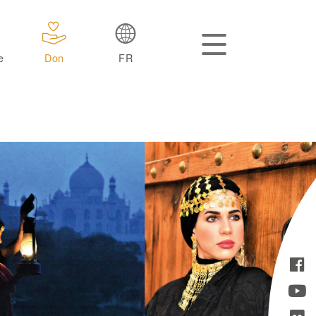
e
Don
FR