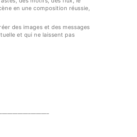
astes, des motifs, des flux, le
scène en une composition réussie,
 créer des images et des messages
uelle et qui ne laissent pas
___________________