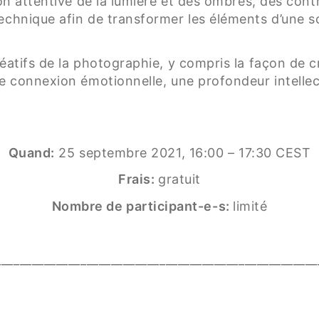
on attentive de la lumière et des ombres, des contr
echnique afin de transformer les éléments d’une 
réatifs de la photographie, y compris la façon de
e connexion émotionnelle, une profondeur intellect
Quand:
25 septembre 2021, 16:00 – 17:30 CEST
Frais:
gratuit
Nombre de participant-e-s:
limité
_____________________________________________________