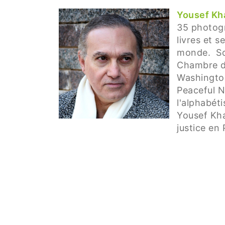
Yousef Kh
35 photogr
livres et 
monde. Son
Chambre de
Washington
Peaceful N
l'alphabét
Yousef Kha
justice en 