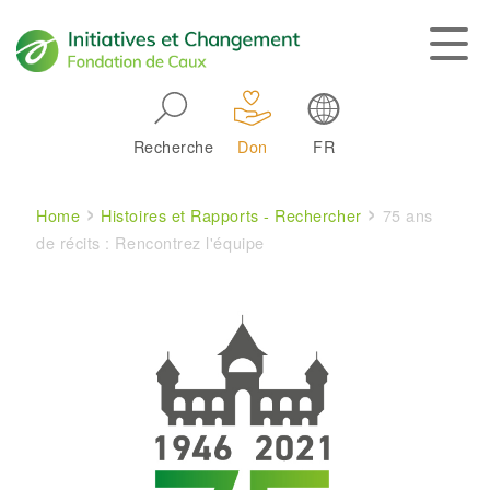
Skip to main navigation
Recherche
Don
FR
Main navigation
Breadcrumb
Home
Histoires et Rapports - Rechercher
75 ans
de récits : Rencontrez l'équipe