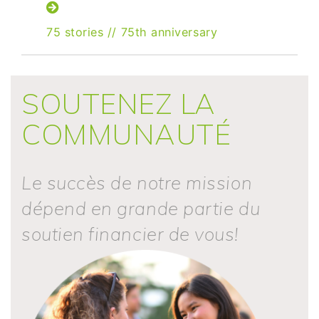
75 stories
//
75th anniversary
SOUTENEZ LA
COMMUNAUTÉ
Le succès de notre mission
dépend en grande partie du
soutien financier de vous!