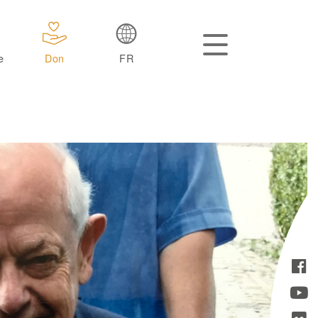
e
Don
FR