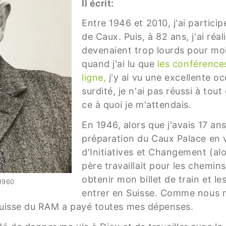
Il écrit:
Entre 1946 et 2010, j'ai partic
de Caux. Puis, à 82 ans, j'ai ré
devenaient trop lourds pour moi 
quand j'ai lu que
les conférences
ligne,
j'y ai vu une excellente oc
surdité, je n'ai pas réussi à to
ce à quoi je m'attendais.
En 1946, alors que j'avais 17 ans,
préparation du Caux Palace en 
d'Initiatives et Changement (
père travaillait pour les chemins
obtenir mon billet de train et le
1960
entrer en Suisse. Comme nous n'
 suisse du RAM a payé toutes mes dépenses.