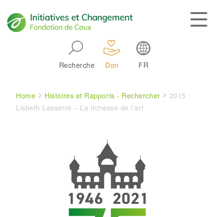
Skip to main navigation
Recherche
Don
FR
Main navigation
Breadcrumb
Home
Histoires et Rapports - Rechercher
2015 :
Lisbeth Lasserre – La richesse de l'art