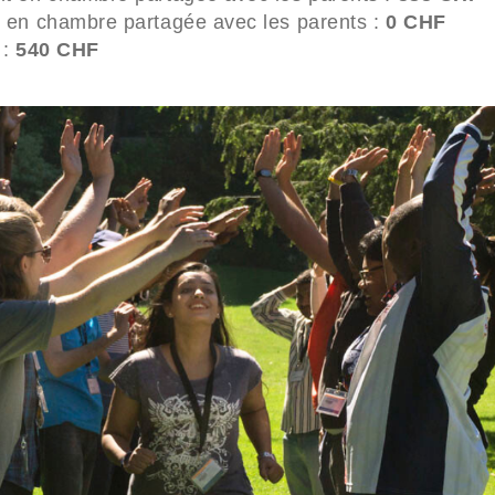
 en chambre partagée avec les parents :
0 CHF
 :
540 CHF