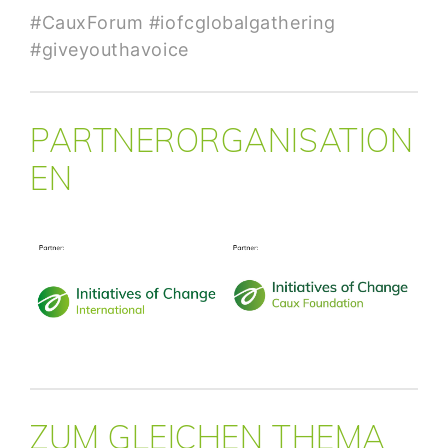
#CauxForum #iofcglobalgathering
#giveyouthavoice
PARTNERORGANISATION
EN
ZUM GLEICHEN THEMA