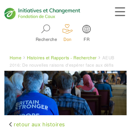
Skip to main navigation
Recherche
Don
FR
Main navigation
Breadcrumb
Home
Histoires et Rapports - Rechercher
AEUB
2016: De nouvelles raisons d'espérer face aux défis
retour aux histoires