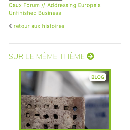
Caux Forum
Addressing Europe's
Unfinished Business
retour aux histoires
SUR LE MÊME THÈME