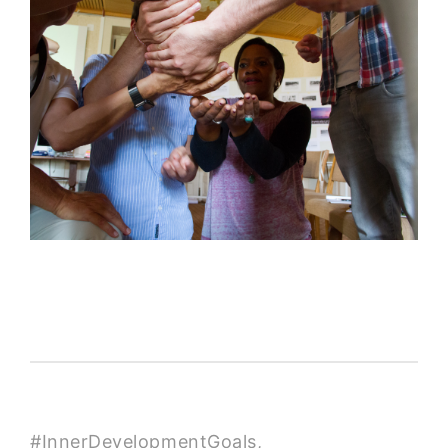
#InnerDevelopmentGoals,