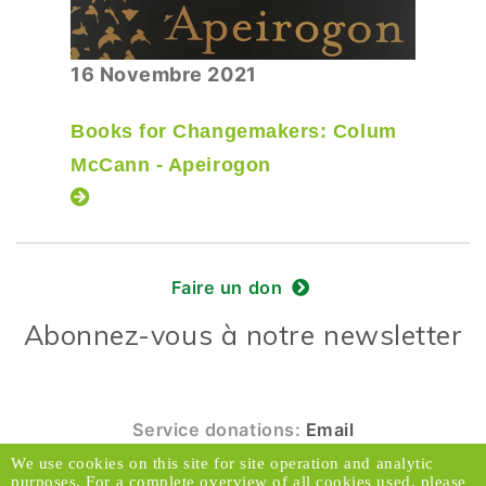
16 Novembre 2021
Books for Changemakers: Colum
McCann - Apeirogon
Faire un don
Abonnez-vous à notre newsletter
Service donations:
Email
We use cookies on this site for site operation and analytic
© 2026 Caux Initiatives et Changement. Tous
purposes. For a complete overview of all cookies used, please