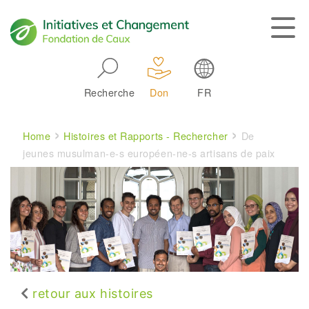
Skip to main navigation
Recherche
Don
FR
Main navigation
Breadcrumb
Home
Histoires et Rapports - Rechercher
De
jeunes musulman-e-s européen-ne-s artisans de paix
retour aux histoires