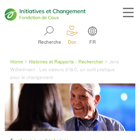
Skip to main navigation
Recherche
Don
FR
Main navigation
Breadcrumb
Home
Histoires et Rapports - Rechercher
Jens
Wilhelmsen : Les valeurs d’I&C, un outil pratique
pour le changement