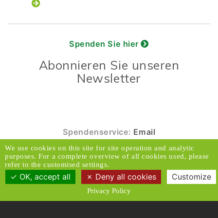
Spenden Sie hier
Abonnieren Sie unseren
Newsletter
Spendenservice:
Email
We use cookies on this site for site operation and analytic
© 2026 Caux Initiativen der Veränderung. Alle
purposes. For a complete overview of all cookies used, please
Rechte vorbehalten.
refer to the customised settings.
OK, accept all
Deny all cookies
Customize
Kontakt & Adresse
Haftungsausschluss
Privacy Policy
Medien
Datenschutzrichtlinien
Allgemeine Geschäftsbedingungen