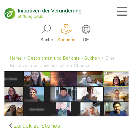
Skip to main navigation
Suche
Spenden
DE
Main navigation
Breadcrumb
Home
Geschichten und Berichte - Suchen
Eine
Reise von der Unsicherheit zur Chance
zurück zu Stories