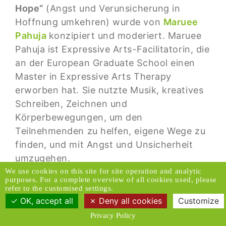
Hope“
(Angst und Verunsicherung in
Hoffnung umkehren) wurde von
Maruee
Pahuja
konzipiert und moderiert. Maruee
Pahuja ist Expressive Arts-Facilitatorin, die
an der European Graduate School einen
Master in Expressive Arts Therapy
erworben hat. Sie nutzte Musik, kreatives
Schreiben, Zeichnen und
Körperbewegungen, um den
Teilnehmenden zu helfen, eigene Wege zu
finden, und mit Angst und Unsicherheit
umzugehen.
We use cookies on this site for site operation and analytic
purposes. For a complete overview of all cookies used, please
refer to the customised settings.
OK, accept all
Deny all cookies
Customize
Privacy Policy