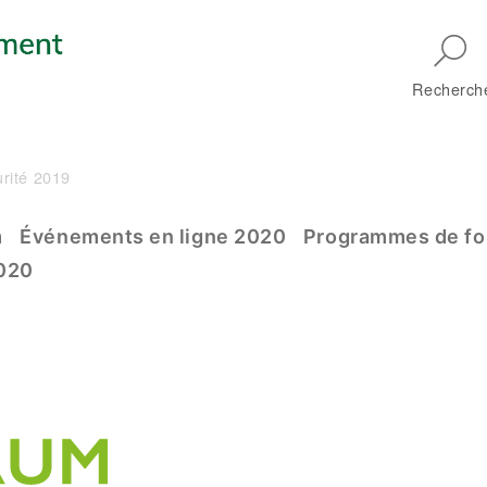
Skip to main navigation
Recherch
urité 2019
m
m
Événements en ligne 2020
Programmes de fo
2020