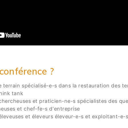
 conférence ?
terrain spécialisé-e-s dans la restauration des te
hink tank
chercheuses et praticien-ne-s spécialistes des que
euses et chef-fe-s d'entreprise
 éleveuses et éleveurs éleveur-e-s et exploitant-e-