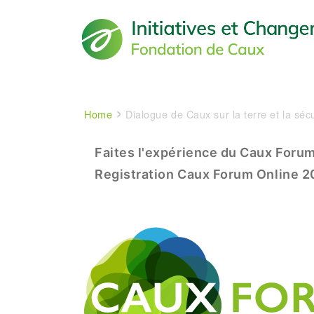
Main navigation
Breadcrumb
Home
Dialogue de Caux sur la terre et la séc
Experience The CAUX Foru
Faites l'expérience du Caux Foru
Registration Caux Forum Online 