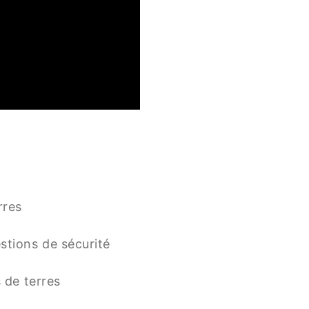
rres
stions de sécurité
s de terres