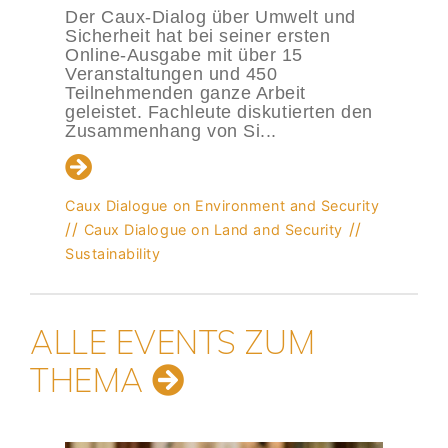
die Zuku
r Caux-Dialog über Umwelt und
cherheit hat bei seiner ersten
Das über
line-Ausgabe mit über 15
Teilnehm
ranstaltungen und 450
Sommerak
ilnehmenden ganze Arbeit
Klima und
leistet. Fachleute diskutierten den
Bestätigu
sammenhang von Si...
Entscheid
durchzufü
ux Dialogue on Environment and Security
//
Caux Dialogue on Land and Security
Caux Dialo
tainability
//
Sustainab
ALLE EVENTS ZUM
THEMA