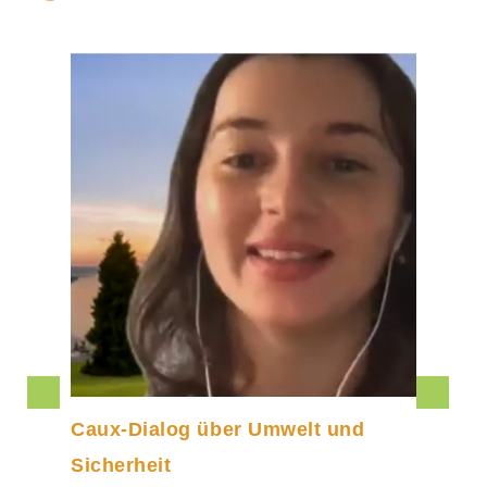
ux-Dialog über Umwelt und
Sommera
cherheit
Weitreic