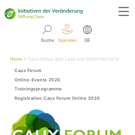
Skip to main navigation
Suche
Spenden
DE
Main navigation
Breadcrumb
Home
Caux-Dialog über Land und Sicherheit 2019
Experience The CAUX Forum
Caux Forum
Online-Events 2020
Trainingsprogramme
Registration Caux Forum Online 2020