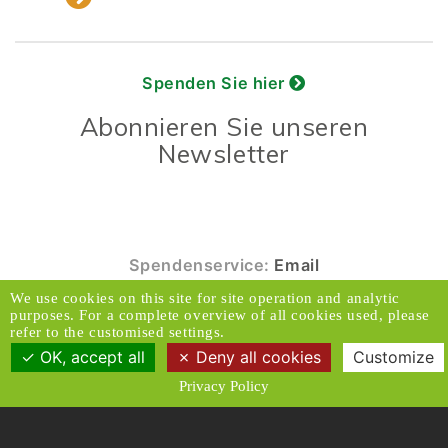
Spenden Sie hier
Abonnieren Sie unseren
Newsletter
Spendenservice:
Email
We use cookies on this site for site operation and analytic
© 2026 Caux Initiativen der Veränderung. Alle
purposes. For a complete overview of all cookies used, please
Rechte vorbehalten.
refer to the customised settings.
OK, accept all
Deny all cookies
Customize
Kontakt & Adresse
Haftungsausschluss
Privacy Policy
Medien
Datenschutzrichtlinien
Allgemeine Geschäftsbedingungen