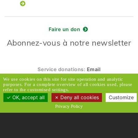
Faire un don
Abonnez-vous à notre newsletter
Service donations:
Email
We use cookies on this site for site operation and analytic
© 2026 Caux Initiatives et Changement. Tous
purposes. For a complete overview of all cookies used, please
droits réservés.
refer to the customised settings.
OK, accept all
Deny all cookies
Customize
Contact & Accès
Clause de non-responsabilité
Privacy Policy
Médias
Politique de confidentialité
Conditions générales
Designed and Produced by ACW