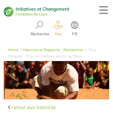
Skip to main navigation
Recherche
Don
FR
Main navigation
Breadcrumb
Home
Histoires et Rapports - Rechercher
Tony
Rinaudo : Pour un meilleur avenir au Niger
retour aux histoires