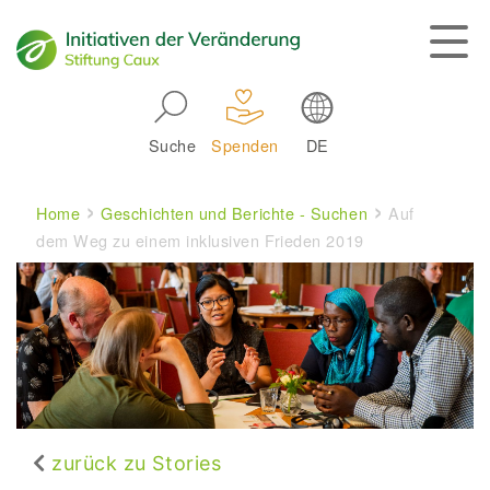
Skip to main navigation
Suche
Spenden
DE
Main navigation
Breadcrumb
Home
Geschichten und Berichte - Suchen
Auf
dem Weg zu einem inklusiven Frieden 2019
zurück zu Stories