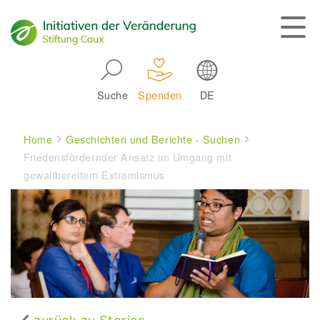
Skip to main navigation
Suche
Spenden
DE
Main navigation
Breadcrumb
Home
Geschichten und Berichte - Suchen
Friedensfördernder Ansatz im Umgang mit
gewaltbereitem Extremismus