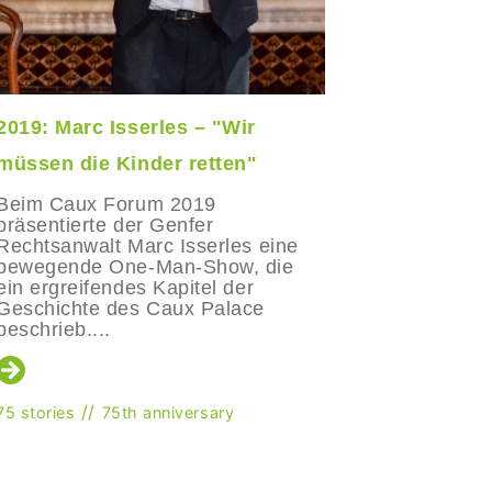
2019: Marc Isserles – "Wir
2018: Wa
müssen die Kinder retten"
Klimawan
Priorität
Beim Caux Forum 2019
präsentierte der Genfer
Als der 
Rechtsanwalt Marc Isserles eine
Wael Bou
bewegende One-Man-Show, die
Peace an
ein ergreifendes Kapitel der
(CPLP) te
Geschichte des Caux Palace
ausser ei
beschrieb....
eine Konf
seinem Le
//
75 stories
75th anniversary
75 stories