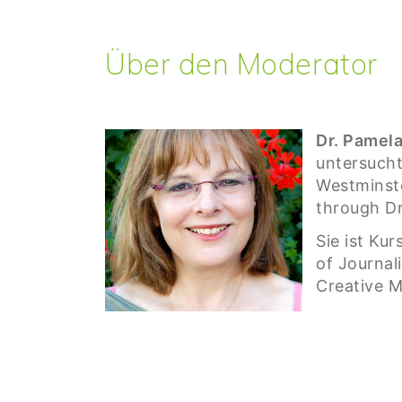
Über den Moderator
Dr. Pamel
untersucht
Westminste
through D
Sie ist Kur
of Journal
Creative M