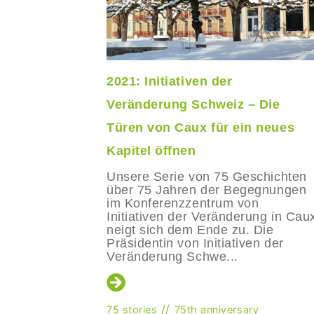
Unser
2021: Initiativen der
Veränderung Schweiz – Die
Türen von Caux für ein neues
die Reihe
 über 75
Kapitel öffnen
im
tiativen
Unsere Serie von 75 Geschichten
starteten,
über 75 Jahren der Begegnungen
auf
im Konferenzzentrum von
Initiativen der Veränderung in Cau
neigt sich dem Ende zu. Die
Präsidentin von Initiativen der
Veränderung Schwe...
//
75 stories
75th anniversary