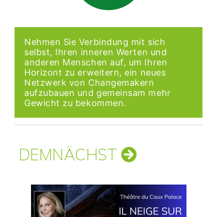
Nehmen Sie Verbindung mit sich
selbst, Ihren inneren Werten und
anderen Menschen auf, um Ihren
Horizont zu erweitern, ein neues
Netzwerk von Changemakern
aufzubauen und gemeinsam mehr
Gewicht zu bekommen.
DEMNÄCHST