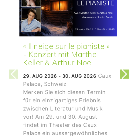
« Il neige sur le pianiste »
- Konzert mit Marthe
Keller & Arthur Noël
Caux
29. AUG 2026 - 30. AUG 2026
Palace, Schweiz
Merken Sie sich diesen Termin
für ein einzigartiges Erlebnis
zwischen Literatur und Musik
vor! Am 29. und 30. August
findet im Theater des Caux
Palace ein aussergewöhnliches