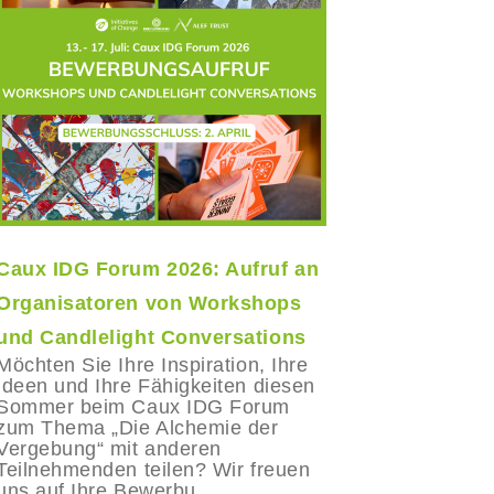
Caux IDG Forum 2026: Aufruf an
Der lang
Organisatoren von Workshops
Vertraue
und Candlelight Conversations
Nach sein
Jahresta
Möchten Sie Ihre Inspiration, Ihre
Weltwirts
Ideen und Ihre Fähigkeiten diesen
22. Janua
Sommer beim Caux IDG Forum
Packer, G
zum Thema „Die Alchemie der
Stiftung C
Vergebung“ mit anderen
Veränderu
Teilnehmenden teilen? Wir freuen
uns auf Ihre Bewerbu...