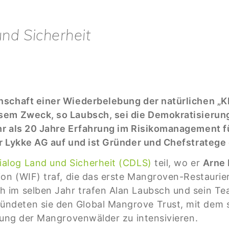
nd Sicherheit
nschaft einer Wiederbelebung der natürlichen „K
em Zweck, so Laubsch, sei die Demokratisierung 
hr als 20 Jahre Erfahrung im Risikomanagement fü
er Lykke AG auf und ist Gründer und Chefstrate
ialog Land und Sicherheit (CDLS)
teil, wo er
Arne 
ion (WIF) traf, die das erste Mangroven-Restaurie
 im selben Jahr trafen Alan Laubsch und sein Te
deten sie den Global Mangrove Trust, mit dem si
erung der Mangrovenwälder zu intensivieren.