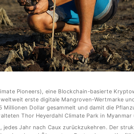
imate Pioneers), eine Blockchain-basierte Krypto
ie weltweit erste digitale Mangroven-Wertmarke un
 Millionen Dollar gesammelt und damit die Pflanzu
teten Thor Heyerdahl Climate Park in Myanmar u
 jedes Jahr nach Caux zurückzukehren. Der strukt