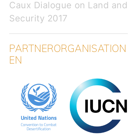
Caux Dialogue on Land and
Security 2017
PARTNERORGANISATION
EN