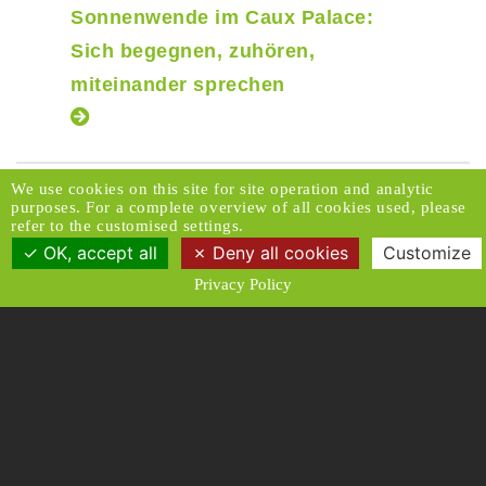
Sonnenwende im Caux Palace:
Sich begegnen, zuhören,
miteinander sprechen
We use cookies on this site for site operation and analytic
Spenden Sie hier
purposes. For a complete overview of all cookies used, please
refer to the customised settings.
Abonnieren Sie unseren
OK, accept all
Deny all cookies
Customize
Newsletter
Privacy Policy
Spendenservice:
Email
© 2026 Caux Initiativen der Veränderung. Alle
Rechte vorbehalten.