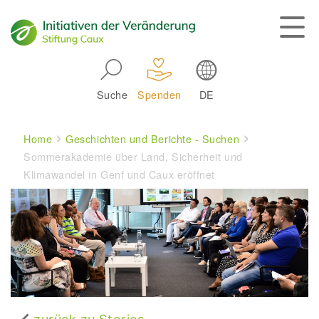
Skip to main navigation
Suche
Spenden
DE
Main navigation
Breadcrumb
Home
Geschichten und Berichte - Suchen
Sommerakademie über Land, Sicherheit und
Klimawandel in Genf und Caux eröffnet