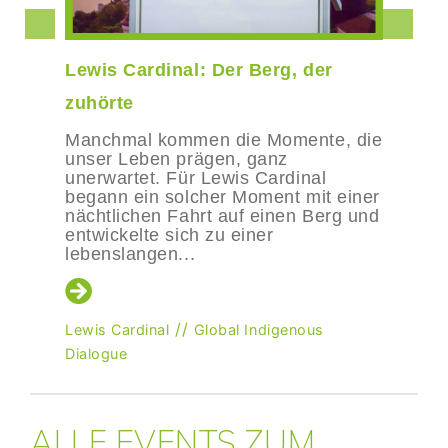
namentlich bei der Leitung der
Aussenbeziehungen des IKRK, der
Vertretung des IKRK auf
Lewis Cardinal: Der Berg, der
internationaler Ebene und – in enger
zuhörte
Zusammenarbeit mit der
Manchmal kommen die Momente, die
Generaldirektion – bei der Führung der
unser Leben prägen, ganz
humanitären Diplomatie des IKRK.
unerwartet. Für Lewis Cardinal
begann ein solcher Moment mit einer
nächtlichen Fahrt auf einen Berg und
entwickelte sich zu einer
lebenslangen...
//
Lewis Cardinal
Global Indigenous
Dialogue
ALLE EVENTS ZUM