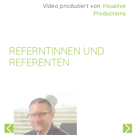
Video produziert von
Visualive
Productions
REFERNTINNEN UND
REFERENTEN
Montag 05. Juli 2021 5:30 am
Montag 05. Juli 2021 5:30 am