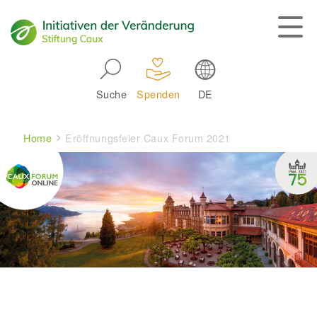
Skip to main navigation
Suche
Spenden
DE
Main navigation
Breadcrumb
Home
Eröffnungsfeier Caux Forum 2021